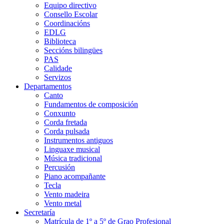
Equipo directivo
Consello Escolar
Coordinacións
EDLG
Biblioteca
Seccións bilingües
PAS
Calidade
Servizos
Departamentos
Canto
Fundamentos de composición
Conxunto
Corda fretada
Corda pulsada
Instrumentos antiguos
Linguaxe musical
Música tradicional
Percusión
Piano acompañante
Tecla
Vento madeira
Vento metal
Secretaría
Matrícula de 1º a 5º de Grao Profesional