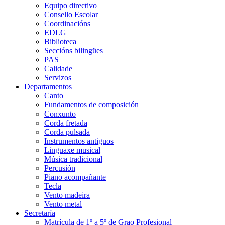
Equipo directivo
Consello Escolar
Coordinacións
EDLG
Biblioteca
Seccións bilingües
PAS
Calidade
Servizos
Departamentos
Canto
Fundamentos de composición
Conxunto
Corda fretada
Corda pulsada
Instrumentos antiguos
Linguaxe musical
Música tradicional
Percusión
Piano acompañante
Tecla
Vento madeira
Vento metal
Secretaría
Matrícula de 1º a 5º de Grao Profesional