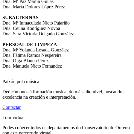
Dna. Mª Paz Martín Gulias
Dna. María Dolores López Pérez
SUBALTERNAS
Dna. Mª Inmaculada Nieto Pajariño
Dna. Celina Rodríguez Novoa
Dna. Sara Victoria Delgado González
PERSOAL DE LIMPEZA
Dna. Mª Yolanda Losada González
Dna. Fátima Ramos Nespereira
Dna. Olga Blanco Pérez
Dna. Manuela Nieto Fernández
Paixón pola música
Dedicámonos á formación musical do máis alto nivel, buscando a
excelencia na creación e interpretación.
Contactar
Tour virtual
Podes coñecer todos os departamentos do Conservatorio de Ourense
con este percorrido virtual.