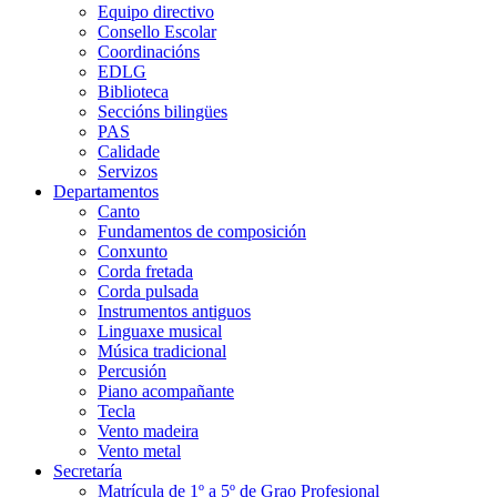
Equipo directivo
Consello Escolar
Coordinacións
EDLG
Biblioteca
Seccións bilingües
PAS
Calidade
Servizos
Departamentos
Canto
Fundamentos de composición
Conxunto
Corda fretada
Corda pulsada
Instrumentos antiguos
Linguaxe musical
Música tradicional
Percusión
Piano acompañante
Tecla
Vento madeira
Vento metal
Secretaría
Matrícula de 1º a 5º de Grao Profesional