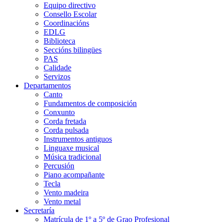
Equipo directivo
Consello Escolar
Coordinacións
EDLG
Biblioteca
Seccións bilingües
PAS
Calidade
Servizos
Departamentos
Canto
Fundamentos de composición
Conxunto
Corda fretada
Corda pulsada
Instrumentos antiguos
Linguaxe musical
Música tradicional
Percusión
Piano acompañante
Tecla
Vento madeira
Vento metal
Secretaría
Matrícula de 1º a 5º de Grao Profesional