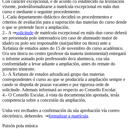
Con carácter excepcional, e de acordo co establecido na lexislación
vixente, poderá́formalizarse a matrícula excepcional en máis dun
curso e mediante o seguinte procedemento:
1.-Cada departamento didáctico decidirá os procedementos e
criterios de avaliación para a superación das materias do curso dende
o que se pretende facer a ampliación.
2.- A ⇒
solicitude
de matrícula excepcional en máis dun curso deberá
ser presentada polo interesado/a (en caso de alumnado maior de
idade) ou polo seu responsable (nai/pai/titor ou titora) ante a
Xefatura de estudos antes do 15 de novembro do curso académico.
O/a seu titor/a no centro (profesor da materia instrumental) entregará
o informe asinado polo profesorado do/a alumno/a, coa súa
conformidade a levar adiante a ampliación, antes do remate do
primeiro trimestre.
3.- A Xefatura de estudos adxudicará grupo das materias
correspondentes ó curso ao que se produciría a ampliación sempre e
cando se dispoña de prazas vacantes e por rigorosa orde de
solicitude. Ademais informará ao respecto ao Consello Escolar.
4.- O Consello Escolar, á vista da documentación aportada, terá́a
competencia sobre a concesión da ampliación.
Unha vez recibades a confirmación da súa aprobación vía correo
electrónico, deberedes ⇒
formalizar a matrícula
.
Paixón pola música