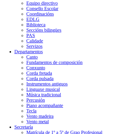
Equipo directivo
Consello Escolar
Coordinacións
EDLG
Biblioteca
Seccións bilingües
PAS
Calidade
Servizos
Departamentos
Canto
Fundamentos de composición
Conxunto
Corda fretada
Corda pulsada
Instrumentos antiguos
Linguaxe musical
Música tradicional
Percusión
Piano acompañante
Tecla
Vento madeira
Vento metal
Secretaría
Matrícula de 1º a 5º de Grao Profesional